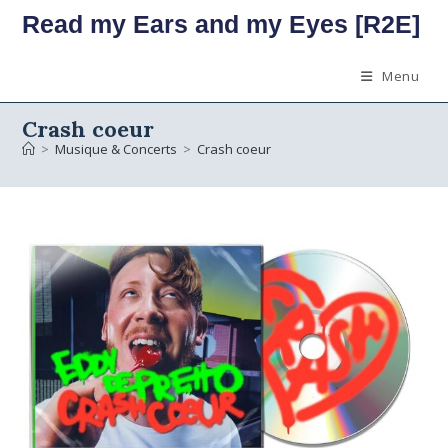
Skip
Read my Ears and my Eyes [R2E]
to
content
Menu
Crash coeur
>
Musique & Concerts
>
Crash coeur