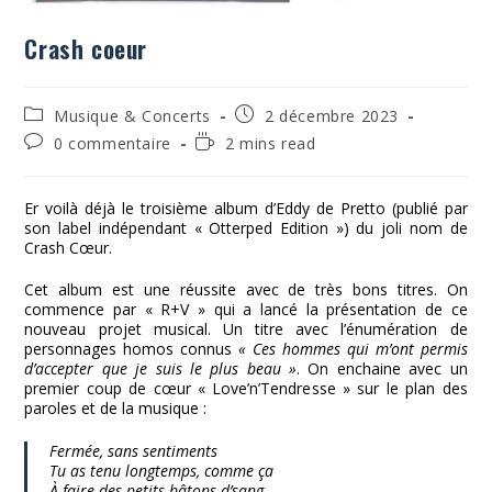
Crash coeur
Post
Publication
Musique & Concerts
2 décembre 2023
category:
publiée :
Commentaires
Temps
0 commentaire
2 mins read
de
de
la
lecture :
publication :
Er voilà déjà le troisième album d’Eddy de Pretto (publié par
son label indépendant « Otterped Edition ») du joli nom de
Crash Cœur.
Cet album est une réussite avec de très bons titres. On
commence par « R+V » qui a lancé la présentation de ce
nouveau projet musical. Un titre avec l’énumération de
personnages homos connus
« Ces hommes qui m’ont permis
d’accepter que je suis le plus beau »
. On enchaine avec un
premier coup de cœur « Love’n’Tendresse » sur le plan des
paroles et de la musique :
Fermée, sans sentiments
Tu as tenu longtemps, comme ça
À faire des petits bâtons d’sang