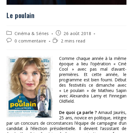
Le poulain
Post
Publication
Cinéma & Séries
26 août 2018
category:
publiée :
Commentaires
Temps
0 commentaire
2 mins read
de
de
la
lecture :
publication :
Comme chaque année à la même
époque a lieu l’opération « Ciné
Cool » avec pas mal d’avant-
premières. Et cette année, le
programme est bien fourni. Début
des festivités ce dimanche avec
« Le poulain » de Mathieu Sapin
avec Alexandra Lamy et Finnegan
Oldfield.
De quoi ça parle ?
Arnaud Jaurès,
25 ans, novice en politique, intègre
par un concours de circonstances l’équipe de campagne d’un
candidat à l’élection présidentielle. Il devient l’assistant de