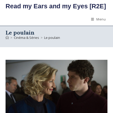
Skip
Read my Ears and my Eyes [R2E]
to
content
Menu
Le poulain
>
Cinéma & Séries
>
Le poulain