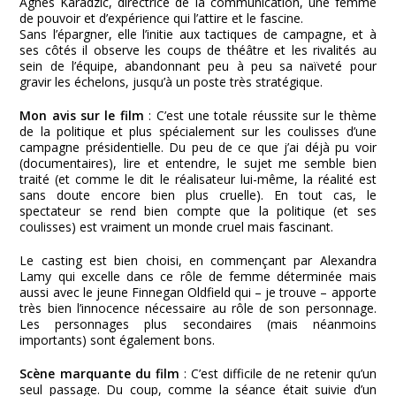
Agnès Karadzic, directrice de la communication, une femme
de pouvoir et d’expérience qui l’attire et le fascine.
Sans l’épargner, elle l’initie aux tactiques de campagne, et à
ses côtés il observe les coups de théâtre et les rivalités au
sein de l’équipe, abandonnant peu à peu sa naïveté pour
gravir les échelons, jusqu’à un poste très stratégique.
Mon avis sur le film
: C’est une totale réussite sur le thème
de la politique et plus spécialement sur les coulisses d’une
campagne présidentielle. Du peu de ce que j’ai déjà pu voir
(documentaires), lire et entendre, le sujet me semble bien
traité (et comme le dit le réalisateur lui-même, la réalité est
sans doute encore bien plus cruelle). En tout cas, le
spectateur se rend bien compte que la politique (et ses
coulisses) est vraiment un monde cruel mais fascinant.
Le casting est bien choisi, en commençant par Alexandra
Lamy qui excelle dans ce rôle de femme déterminée mais
aussi avec le jeune Finnegan Oldfield qui – je trouve – apporte
très bien l’innocence nécessaire au rôle de son personnage.
Les personnages plus secondaires (mais néanmoins
importants) sont également bons.
Scène marquante du film
: C’est difficile de ne retenir qu’un
seul passage. Du coup, comme la séance était suivie d’un