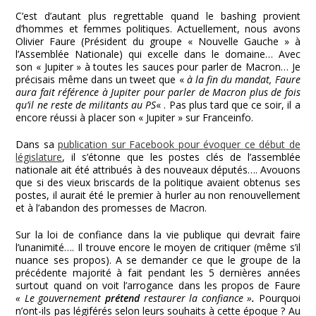
C’est d’autant plus regrettable quand le bashing provient
d’hommes et femmes politiques. Actuellement, nous avons
Olivier Faure (Président du groupe « Nouvelle Gauche » à
l’Assemblée Nationale) qui excelle dans le domaine… Avec
son « Jupiter » à toutes les sauces pour parler de Macron… Je
précisais même dans un tweet que «
à la fin du mandat, Faure
aura fait référence à Jupiter pour parler de Macron plus de fois
qu’il ne reste de militants au PS
« . Pas plus tard que ce soir, il a
encore réussi à placer son « Jupiter » sur Franceinfo.
Dans sa
publication sur Facebook pour évoquer ce début de
législature
, il s’étonne que les postes clés de l’assemblée
nationale ait été attribués à des nouveaux députés…. Avouons
que si des vieux briscards de la politique avaient obtenus ses
postes, il aurait été le premier à hurler au non renouvellement
et à l’abandon des promesses de Macron.
Sur la loi de confiance dans la vie publique qui devrait faire
l’unanimité…. Il trouve encore le moyen de critiquer (même s’il
nuance ses propos). A se demander ce que le groupe de la
précédente majorité à fait pendant les 5 dernières années
surtout quand on voit l’arrogance dans les propos de Faure
« Le gouvernement
prétend
restaurer la confiance »
.
Pourquoi
n’ont-ils pas légiférés selon leurs souhaits à cette époque ? Au