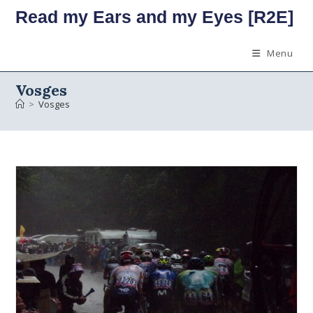
Skip
Read my Ears and my Eyes [R2E]
to
content
Menu
Vosges
>
Vosges