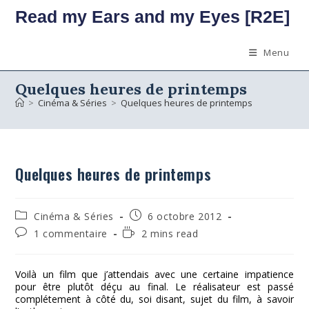
Skip
Read my Ears and my Eyes [R2E]
to
content
Menu
Quelques heures de printemps
>
Cinéma & Séries
>
Quelques heures de printemps
Quelques heures de printemps
Post
Publication
Cinéma & Séries
6 octobre 2012
category:
publiée :
Commentaires
Temps
1 commentaire
2 mins read
de
de
la
lecture :
publication :
Voilà un film que j’attendais avec une certaine impatience
pour être plutôt déçu au final. Le réalisateur est passé
complétement à côté du, soi disant, sujet du film, à savoir