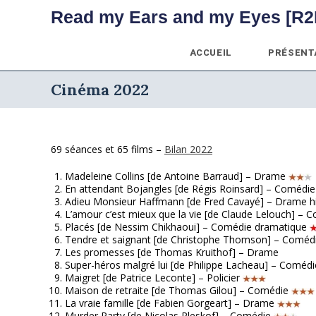
Skip
Read my Ears and my Eyes [R2
to
content
ACCUEIL
PRÉSENT
Cinéma 2022
69 séances et 65 films –
Bilan 2022
Madeleine Collins [de Antoine Barraud] – Drame
En attendant Bojangles [de Régis Roinsard] – Comédi
Adieu Monsieur Haffmann [de Fred Cavayé] – Drame h
L’amour c’est mieux que la vie [de Claude Lelouch] –
Placés [de Nessim Chikhaoui] – Comédie dramatique
Tendre et saignant [de Christophe Thomson] – Coméd
Les promesses [de Thomas Kruithof] – Drame
Super-héros malgré lui [de Philippe Lacheau] – Coméd
Maigret [de Patrice Leconte] – Policier
Maison de retraite [de Thomas Gilou] – Comédie
La vraie famille [de Fabien Gorgeart] – Drame
Murder Party [de Nicolas Pleskof] – Comédie