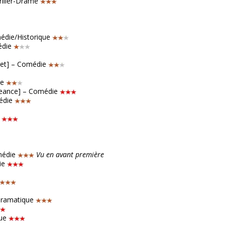
riller-Drame
omédie/Historique
édie
ret] – Comédie
me
 Meance] – Comédie
médie
c
omédie
Vu en avant première
die
 dramatique
que