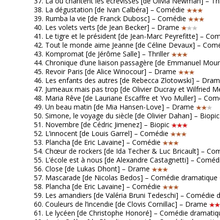
Là où chantent les écrevisses [de Olivia Newman] – Th
La dégustation [de Ivan Calbéra] – Comédie
Rumba la vie [de Franck Dubosc] – Comédie
Les volets verts [de Jean Becker] – Drame
Le tigre et le président [de Jean-Marc Peyrefitte] – C
Tout le monde aime Jeanne [de Céline Devaux] – Com
Kompromat [de Jérôme Salle] – Thriller
Chronique d’une liaison passagère [de Emmanuel Mou
Revoir Paris [de Alice Winocour] – Drame
Les enfants des autres [de Rebecca Zlotowski] – Dra
Jumeaux mais pas trop [de Olivier Ducray et Wilfried
Maria Rêve [de Lauriane Escaffre et Yvo Muller] – Co
Un beau matin [de Mia Hansen-Love] – Drame
Simone, le voyage du siècle [de Olivier Dahan] – Biopi
Novembre [de Cédric Jimenez] – Biopic
L’innocent [de Louis Garrel] – Comédie
Plancha [de Eric Lavaine] – Comédie
Chœur de rockers [de Ida Techer & Luc Bricault] – C
L’école est à nous [de Alexandre Castagnetti] – Comé
Close [de Lukas Dhont] – Drame
Mascarade [de Nicolas Bedos] – Comédie dramatique
Plancha [de Eric Lavaine] – Comédie
Les amandiers [de Valéria Bruni Tedeschi] – Comédie
Couleurs de l’incendie [de Clovis Cornillac] – Drame
Le lycéen [de Christophe Honoré] – Comédie dramati