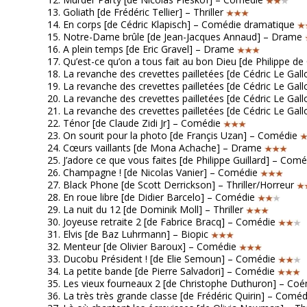
Goliath [de Frédéric Tellier] – Thriller
En corps [de Cédric Klapisch] – Comédie dramatique
Notre-Dame brûle [de Jean-Jacques Annaud] – Drame
A plein temps [de Eric Gravel] – Drame
Qu’est-ce qu’on a tous fait au bon Dieu [de Philippe 
La revanche des crevettes pailletées [de Cédric Le G
La revanche des crevettes pailletées [de Cédric Le G
La revanche des crevettes pailletées [de Cédric Le G
La revanche des crevettes pailletées [de Cédric Le G
Ténor [de Claude Zidi Jr] – Comédie
On sourit pour la photo [de Françis Uzan] – Comédie
Cœurs vaillants [de Mona Achache] – Drame
J’adore ce que vous faites [de Philippe Guillard] – Com
Champagne ! [de Nicolas Vanier] – Comédie
Black Phone [de Scott Derrickson] – Thriller/Horreur
En roue libre [de Didier Barcelo] – Comédie
La nuit du 12 [de Dominik Moll] – Thriller
Joyeuse retraite 2 [de Fabrice Bracq] – Comédie
Elvis [de Baz Luhrmann] – Biopic
Menteur [de Olivier Baroux] – Comédie
Ducobu Président ! [de Elie Semoun] – Comédie
La petite bande [de Pierre Salvadori] – Comédie
Les vieux fourneaux 2 [de Christophe Duthuron] – Co
La très très grande classe [de Frédéric Quirin] – Coméd