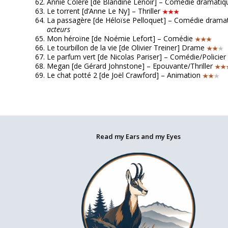
Annie Colère [de Blandine Lenoir] – Comédie dramati
Le torrent [d’Anne Le Ny] – Thriller
La passagère [de Héloïse Pelloquet] – Comédie drama
acteurs
Mon héroïne [de Noémie Lefort] – Comédie
Le tourbillon de la vie [de Olivier Treiner] Drame
Le parfum vert [de Nicolas Pariser] – Comédie/Policier
Megan [de Gérard Johnstone] – Epouvante/Thriller
Le chat potté 2 [de Joël Crawford] – Animation
Read my Ears and my Eyes