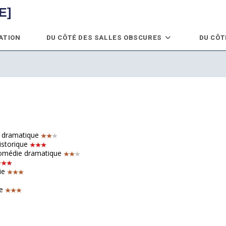
E]
ATION
DU CÔTÉ DES SALLES OBSCURES
DU CÔT
e dramatique
istorique
 Comédie dramatique
ie
ie