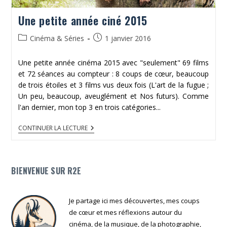
Une petite année ciné 2015
Post
Publication
Cinéma & Séries
1 janvier 2016
category:
publiée :
Une petite année cinéma 2015 avec "seulement" 69 films
et 72 séances au compteur : 8 coups de cœur, beaucoup
de trois étoiles et 3 films vus deux fois (L'art de la fugue ;
Un peu, beaucoup, aveuglément et Nos futurs). Comme
l'an dernier, mon top 3 en trois catégories...
UNE
CONTINUER LA LECTURE
PETITE
ANNÉE
CINÉ
2015
BIENVENUE SUR R2E
Je partage ici mes découvertes, mes coups
de cœur et mes réflexions autour du
cinéma, de la musique, de la photographie,