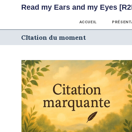
Skip
Read my Ears and my Eyes [R2
to
content
ACCUEIL
PRÉSENT
CItation du moment