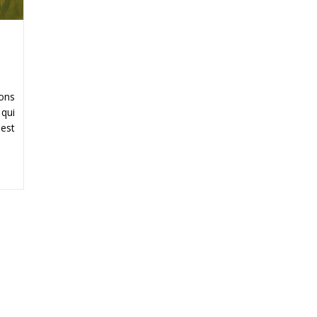
sons
 qui
'est