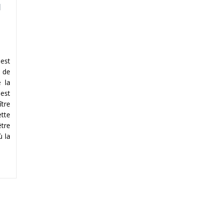
u
est
 de
 la
 est
ître
tte
être
ù la