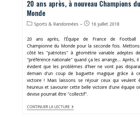
20 ans après, à nouveau Champions d
Monde
Post
Publication
Sports & Randonnées
16 juillet 2018
category:
publiée :
20 ans après, l’Équipe de France de Football 
Championne du Monde pour la seconde fois. Mettons
côté les "patriotes" à géométrie variable adeptes de
"préférence nationale" quand ça les arrange.... Après, il
évident que les problèmes d'hier ne vont pas dispara
demain d'un coup de baguette magique grâce à ce
victoire ! Mais laissons se réjouir ceux qui veulent 
heureux et savourer cette belle victoire d'une équipe o
devise pourrait être "collectif".
20
CONTINUER LA LECTURE
ANS
APRÈS,
À
NOUVEAU
CHAMPIONS
DU