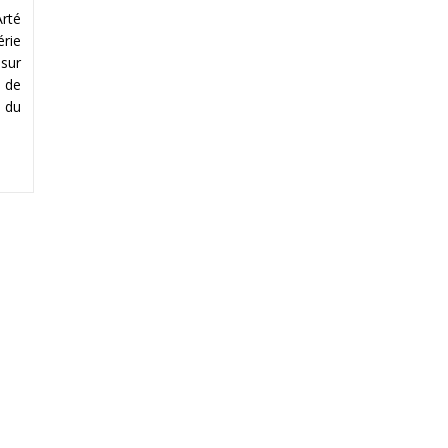
rté
érie
 sur
n de
i du