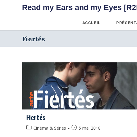
Skip
Read my Ears and my Eyes [R2
to
content
ACCUEIL
PRÉSENT
Fiertés
Fiertés
Post
Publication
Cinéma & Séries
5 mai 2018
category:
publiée :