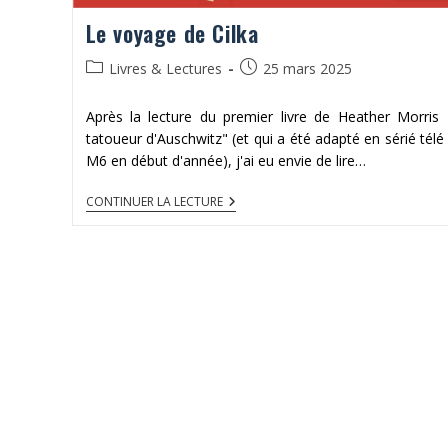
Le voyage de Cilka
Post
Publication
Livres & Lectures
25 mars 2025
category:
publiée :
Après la lecture du premier livre de Heather Morris 
tatoueur d'Auschwitz" (et qui a été adapté en sérié télé
M6 en début d'année), j'ai eu envie de lire…
LE
CONTINUER LA LECTURE
VOYAGE
DE
CILKA