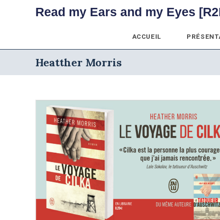
Skip
Read my Ears and my Eyes [R2
to
content
ACCUEIL
PRÉSENT
Heatther Morris