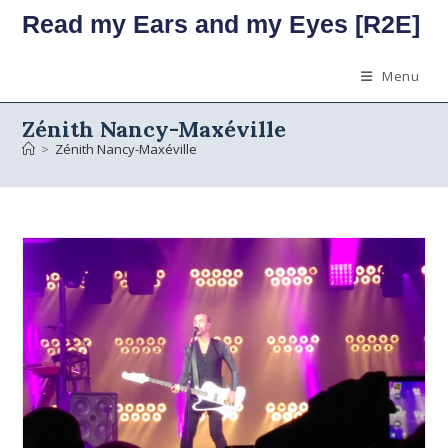
Skip
Read my Ears and my Eyes [R2E]
to
content
Menu
Zénith Nancy-Maxéville
>
Zénith Nancy-Maxéville