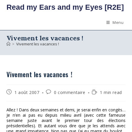
Skip
Read my Ears and my Eyes [R2E]
to
content
Menu
Vivement les vacances !
>
Vivement les vacances !
Vivement les vacances !
Publication
Commentaires
Temps
1 août 2007
0 commentaire
1 min read
publiée :
de
de
la
lecture :
publication :
Allez ! Dans deux semaines et demi, je serai enfin en congès…
Je n’en ai pas eu depuis milieu avril (avec cette fameuse
semaine juste avant le premier tour des élections
présidentielles). Et autant vous dire que je les attends avec
une grand impatience. Non pas que j’ai eu marre du boulot…