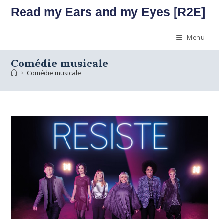
Skip
Read my Ears and my Eyes [R2E]
to
content
Menu
Comédie musicale
>
Comédie musicale