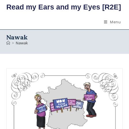
Skip
Read my Ears and my Eyes [R2E]
to
content
Menu
Nawak
>
Nawak