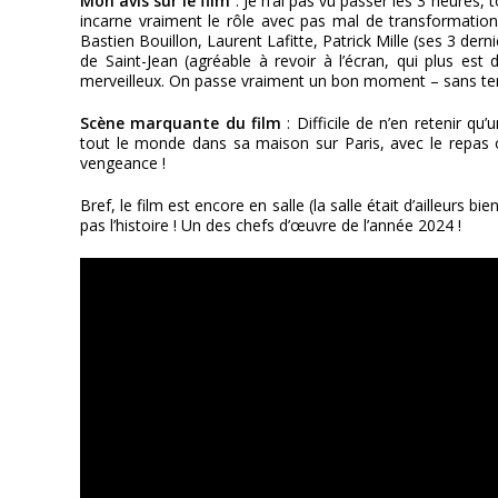
Mon avis sur le film
: Je n’ai pas vu passer les 3 heures,
incarne vraiment le rôle avec pas mal de transformation
Bastien Bouillon, Laurent Lafitte, Patrick Mille (ses 3 dern
de Saint-Jean (agréable à revoir à l’écran, qui plus es
merveilleux. On passe vraiment un bon moment – sans te
Scène marquante du film
: Difficile de n’en retenir q
tout le monde dans sa maison sur Paris, avec le repas o
vengeance !
Bref, le film est encore en salle (la salle était d’ailleurs
pas l’histoire ! Un des chefs d’œuvre de l’année 2024 !