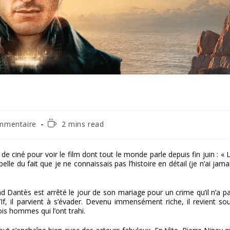
aires
Temps
mmentaire
2 mins read
de
lecture :
on :
e ciné pour voir le film dont tout le monde parle depuis fin juin : « 
e du fait que je ne connaissais pas l’histoire en détail (je n’ai jama
 Dantès est arrêté le jour de son mariage pour un crime qu’il n’a p
, il parvient à s’évader. Devenu immensément riche, il revient so
is hommes qui l’ont trahi.