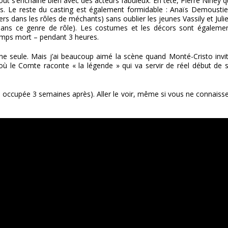
 tout s’enchaîne bien avec des acteurs fabuleux. En tête, Pierre Niney q
s. Le reste du casting est également formidable : Anaïs Demoustie
iers dans les rôles de méchants) sans oublier les jeunes Vassily et Juli
t dans ce genre de rôle). Les costumes et les décors sont égaleme
mps mort – pendant 3 heures.
u’une seule. Mais j’ai beaucoup aimé la scène quand Monté-Cristo invi
ù le Comte raconte « la légende » qui va servir de réel début de 
 bien occupée 3 semaines après). Aller le voir, même si vous ne connaiss