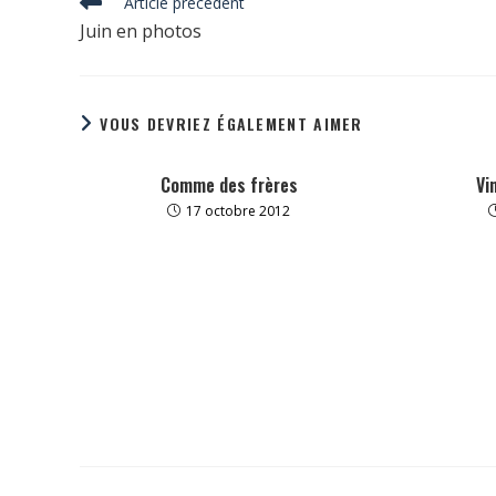
Read
Article précédent
more
Juin en photos
articles
VOUS DEVRIEZ ÉGALEMENT AIMER
Comme des frères
Vi
17 octobre 2012