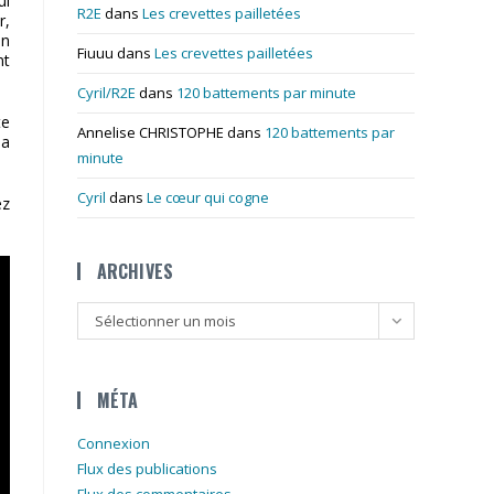
ui
R2E
dans
Les crevettes pailletées
r,
en
Fiuuu
dans
Les crevettes pailletées
nt
Cyril/R2E
dans
120 battements par minute
te
Annelise CHRISTOPHE
dans
120 battements par
sa
minute
Cyril
dans
Le cœur qui cogne
ez
ARCHIVES
Archives
Sélectionner un mois
MÉTA
Connexion
Flux des publications